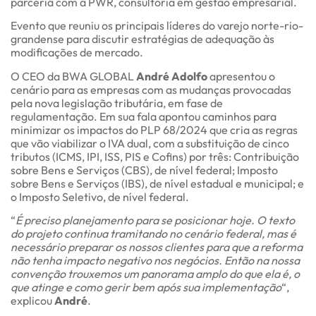
parceria com a PWR, consultoria em gestão empresarial.
Evento que reuniu os principais líderes do varejo norte-rio-
grandense para discutir estratégias de adequação às
modificações de mercado.
O CEO da BWA GLOBAL
André Adolfo
apresentou o
cenário para as empresas com as mudanças provocadas
pela nova legislação tributária, em fase de
regulamentação. Em sua fala apontou caminhos para
minimizar os impactos do PLP 68/2024 que cria as regras
que vão viabilizar o IVA dual, com a substituição de cinco
tributos (ICMS, IPI, ISS, PIS e Cofins) por três: Contribuição
sobre Bens e Serviços (CBS), de nível federal; Imposto
sobre Bens e Serviços (IBS), de nível estadual e municipal; e
o Imposto Seletivo, de nível federal.
“
É preciso planejamento para se posicionar hoje. O texto
do projeto continua tramitando no cenário federal, mas é
necessário preparar os nossos clientes para que a reforma
não tenha impacto negativo nos negócios. Então na nossa
convenção trouxemos um panorama amplo do que ela é, o
que atinge e como gerir bem após sua implementação
“,
explicou
André
.