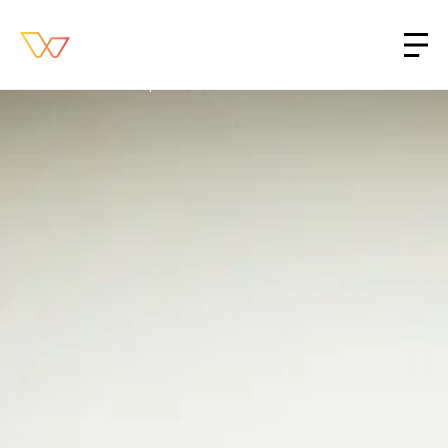
INÍCIO /
SOBRE A BWA
BWA GLOBAL
Infinitas possibilidades