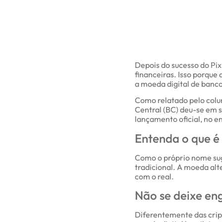
Depois do sucesso do Pix
financeiras. Isso porque 
a moeda digital de banco
Como relatado pelo colu
Central (BC) deu-se em s
lançamento oficial, no e
Entenda o que é 
Como o próprio nome sug
tradicional. A moeda alt
com o real.
Não se deixe en
Diferentemente das cri