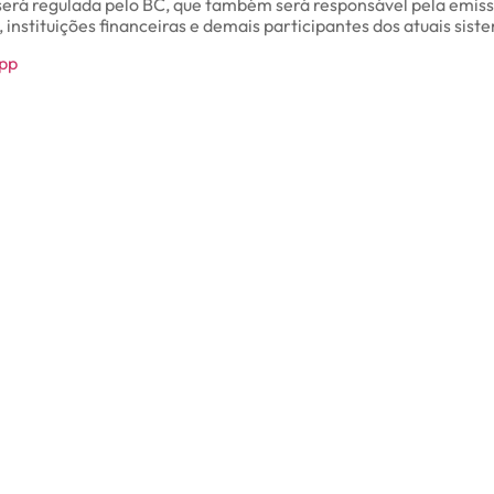
 será regulada pelo BC, que também será responsável pela emissã
 instituições financeiras e demais participantes dos atuais si
pp
ão continue lendo o
blog da BWA!