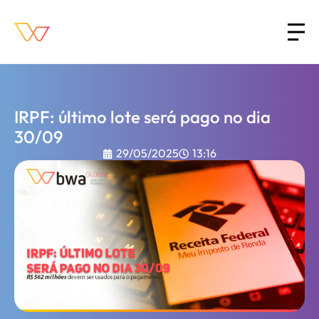
IRPF: último lote será pago no dia
30/09
29/05/2025
13:16