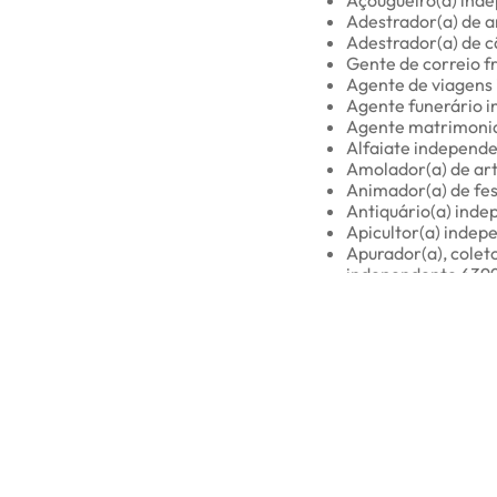
Adestrador(a) de 
Adestrador(a) de c
Gente de correio 
Agente de viagens
Agente funerário 
Agente matrimonia
Alfaiate independe
Amolador(a) de art
Animador(a) de fe
Antiquário(a) inde
Apicultor(a) indep
Apurador(a), coleto
independente 639
Armador(a) de ferr
Artesão(ã) de biju
Artesão(ã) em bor
Artesão(ã) em cer
Artesão(ã) em cim
Artesão(ã) em cort
Artesão(ã) em cou
Artesão(ã) em ges
Artesão(ã) em louça
Artesão(ã) em mad