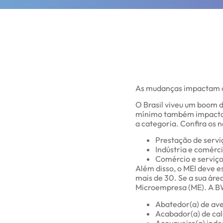
As mudanças impactam o
O Brasil viveu um boom 
mínimo também impactar
a categoria. Confira os n
Prestação de servi
Indústria e comérc
Comércio e serviço
Além disso, o MEI deve e
mais de 30. Se a sua áre
Microempresa (ME). A BW
Abatedor(a) de av
Acabador(a) de ca
Açougueiro(a) ind