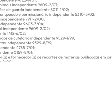
animais independente 9609-2/07;
ães de guarda independente 8011-1/02;
franqueado e permissionário independente 5310-5/02;
 independente 7911-2/00;
independente 9603-3/04;
l independente 9609-2/02;
nte 1412-6/02;
igos de cutelaria independente 9529-1/99;
stas independente 9329-8/99;
pendente 4785-7/01;
endente 0159-8/01;
r(a) e fornecedor(a) de recortes de matérias publicadas em jorn
9-2/00;
agens na construção civil independente 2599-3/01;
terias independente 3212-4/00;
racha independente 2219-6/00;
âmica independente 2349-4/99;
ento independente 2330-3/99;
iça, bambu e afins independente 1629-3/02;
ro independente 1529-7/00;
so independente 2330-3/99;
s, vidro e cristal independente 2399-1/01;
eira independente 1629-3/01;