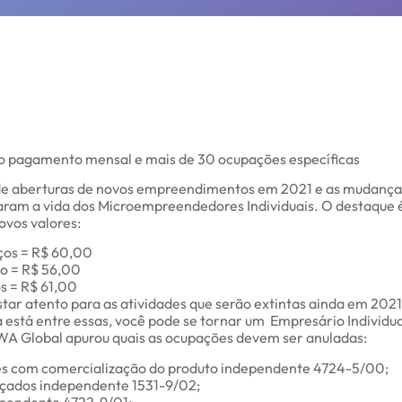
 pagamento mensal e mais de 30 ocupações específicas
de aberturas de novos empreendimentos em 2021 e as mudanças 
am a vida dos Microempreendedores Individuais. O destaque 
ovos valores:
ços = R$ 60,00
io = R$ 56,00
s = R$ 61,00
star atento para as atividades que serão extintas ainda em 20
a está entre essas, você pode se tornar um Empresário Individu
A Global apurou quais as ocupações devem ser anuladas:
es com comercialização do produto independente 4724-5/00;
lçados independente 1531-9/02;
ependente 4722-9/01;