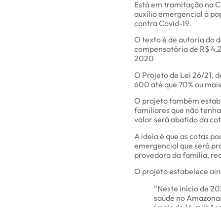
Está em tramitação na C
auxílio emergencial à po
contra Covid-19.
O texto é de autoria do
compensatória de R$ 4,2 
2020
O Projeto de Lei 26/21, 
600 até que 70% ou mais 
O projeto também estabe
familiares que não tenh
valor será abatido da c
A ideia é que as cotas p
emergencial que será pro
provedora da família, r
O projeto estabelece ai
“Neste início de 2
saúde no Amazonas 
(mais de 14 milhõe
uma imposição”, di