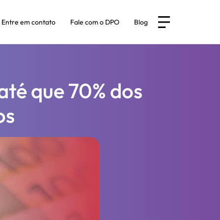
Entre em contato
Fale com o DPO
Blog
até que 70% dos
os