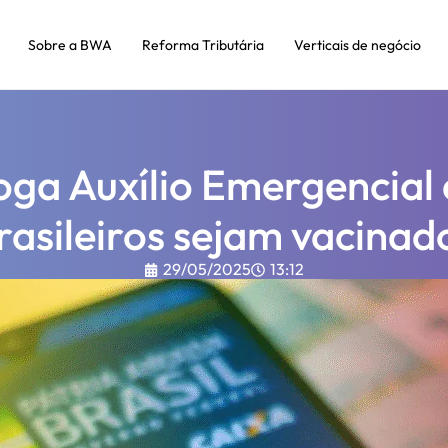
Sobre a BWA
Reforma Tributária
Verticais de negócio
oga Auxílio Emergencial 
rasileiros sejam vacinad
29/05/2025
13:12