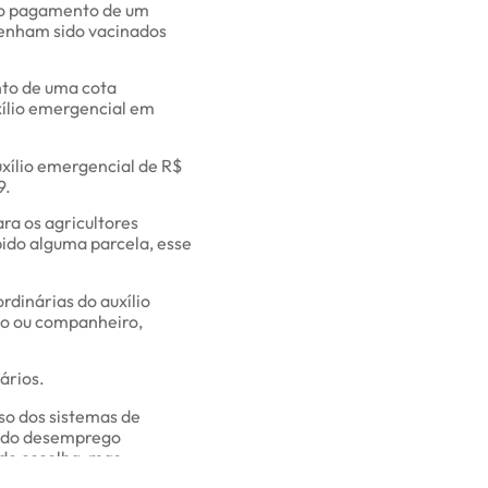
r o pagamento de um
 tenham sido vacinados
nto de uma cota
xílio emergencial em
xílio emergencial de R$
9.
a os agricultores
ido alguma parcela, esse
rdinárias do auxílio
do ou companheiro,
ários.
so dos sistemas de
o do desemprego
 de escolha, mas