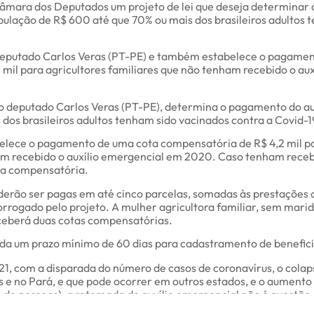
âmara dos Deputados um projeto de lei que deseja determina
pulação de R$ 600 até que 70% ou mais dos brasileiros adultos
 deputado Carlos Veras (PT-PE) e também estabelece o pagame
mil para agricultores familiares que não tenham recebido o au
do deputado Carlos Veras (PT-PE), determina o pagamento do au
dos brasileiros adultos tenham sido vacinados contra a Covid-1
lece o pagamento de uma cota compensatória de R$ 4,2 mil par
am recebido o auxílio emergencial em 2020. Caso tenham receb
ota compensatória.
oderão ser pagas em até cinco parcelas, somadas às prestações o
rrogado pelo projeto. A mulher agricultora familiar, sem mari
eceberá duas cotas compensatórias.
nda um prazo mínimo de 60 dias para cadastramento de benefici
021, com a disparada do número de casos de coronavírus, o colap
e no Pará, e que pode ocorrer em outros estados, e o aument
s de pessoas), a retomada do auxílio emergencial não é questão
sse o deputado.