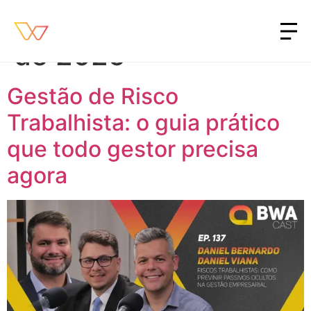
Dia:
29 de setembro
de 2025
Gestão de Risco
Trabalhista: o guia prático
que todo gestor precisa
agora