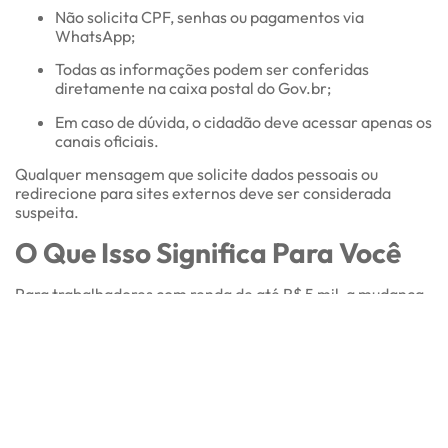
Não solicita CPF, senhas ou pagamentos via
WhatsApp;
Todas as informações podem ser conferidas
diretamente na caixa postal do Gov.br;
Em caso de dúvida, o cidadão deve acessar apenas os
canais oficiais.
Qualquer mensagem que solicite dados pessoais ou
redirecione para sites externos deve ser considerada
suspeita.
O Que Isso Significa Para Você
Para trabalhadores com renda de até R$ 5 mil, a mudança
representa alívio imediato no desconto mensal de Imposto
de Renda. Já para rendas superiores, é fundamental
acompanhar as retenções e avaliar possíveis impactos no
planejamento financeiro anual.
Empresas e departamentos de RH também devem revisar:
Parametrizações de folha de pagamento;