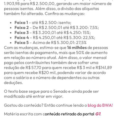
1.903,98 para R$ 2.500,00, gerando um maior número de
pessoas isentas. Além disso, a divisão das alíquotas
também foi alterada. Confira as mudanças:
Faixa 1
– até R$ 2.500: isento;
Faixa 2
– De R$ 2.500,01 até R$ 3.200: 7,5%;
Faixa 3
– R$ 3.200,01 até R$ 4.250: 15%;
Faixa 4
– R$ 4.250,01 até R$ 5.300: 22,5%;
Faixa 5
– Acima de R$ 5.300,01: 27,5%
Com as mudanças, estima-se que
16 milhões
de pessoas
serão isentas do pagamento, mais que 50% de aumento
em relação ao número atual. Aém disso, o valor mensal
pago pelos contribuintes também deve sofrer uma
redução de R$ 57,70 para quem recebe R$ 3 mil e R$141,89
para quem recebe R$20 mil, podendo variar de acordo
com o salário e o número de dependentes ou outras
deduções.
O texto base segue para o Senado e ainda pode ser
modificado até entrar em vigor.
Gostou do conteúdo? Então continue lendo o
blog da BWA!
Matéria escrita com c
onteúdo retirado do portal
G1
.