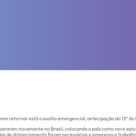
em retornar está o auxílio emergencial, antecipação do 13º do
spararam novamente no Brasil, colocando o país como novo epi
das de distanciamento foram necessárias e empresas e trabal